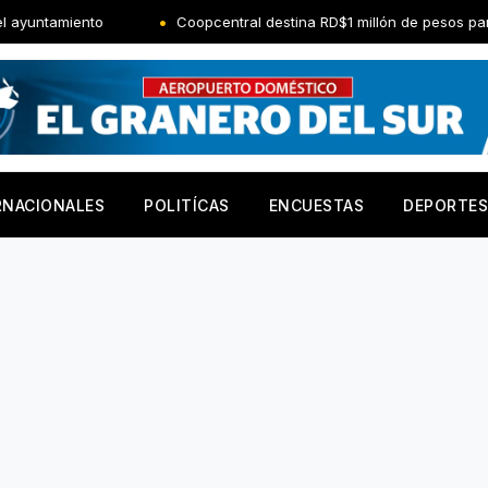
to
Coopcentral destina RD$1 millón de pesos para impulsar o
RNACIONALES
POLITÍCAS
ENCUESTAS
DEPORTES