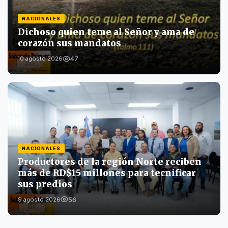
NACIONALES
Dichoso quien teme al Señor y ama de
corazón sus mandatos
47
10 agosto 2026
NACIONALES
Productores de la región Norte reciben
más de RD$15 millones para tecnificar
sus predios
56
9 agosto 2026