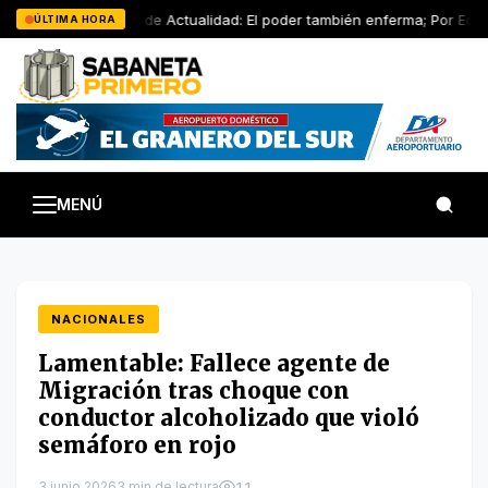
Saltar
Artículo de Actualidad: El poder también enferma; Por Edwi
ÚLTIMA HORA
al
contenido
MENÚ
NACIONALES
Lamentable: Fallece agente de
Migración tras choque con
conductor alcoholizado que violó
semáforo en rojo
3 junio 2026
3 min de lectura
11