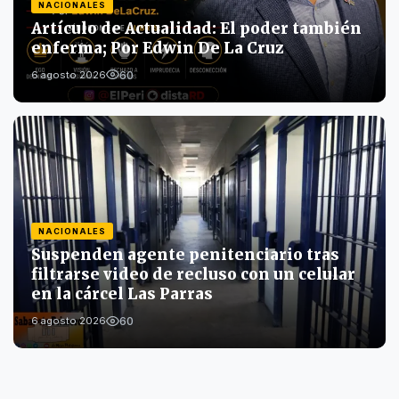
NACIONALES
Artículo de Actualidad: El poder también
enferma; Por Edwin De La Cruz
60
6 agosto 2026
NACIONALES
Suspenden agente penitenciario tras
filtrarse video de recluso con un celular
en la cárcel Las Parras
60
6 agosto 2026