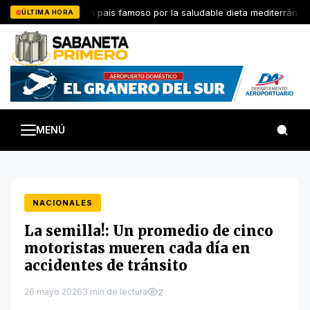
Saltar
Cómo Italia, un país famoso por la saludable dieta mediterránea, 
ÚLTIMA HORA
al
contenido
MENÚ
NACIONALES
La semilla!: Un promedio de cinco
motoristas mueren cada día en
accidentes de tránsito
26 mayo 2026
3 min de lectura
2