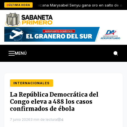
Saltar
JCC: Dominicana Marysabel Senyu gana oro en salto de altura
ÚLTIMA HORA
al
contenido
MENÚ
INTERNACIONALES
La República Democrática del
Congo eleva a 488 los casos
confirmados de ébola
7 junio 2026
3 min de lectura
4