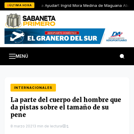
Saltar
Ayúdanos a Ayudar!: Ingrid Mora Medina de Maguana Abajo e
ÚLTIMA HORA
al
contenido
MENÚ
INTERNACIONALES
La parte del cuerpo del hombre que
da pistas sobre el tamaño de su
pene
8 marzo 2021
3 min de lectura
1