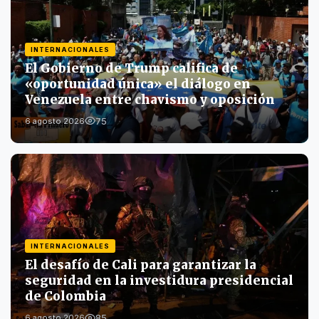
INTERNACIONALES
El Gobierno de Trump califica de
«oportunidad única» el diálogo en
Venezuela entre chavismo y oposición
75
6 agosto 2026
INTERNACIONALES
El desafío de Cali para garantizar la
seguridad en la investidura presidencial
de Colombia
85
6 agosto 2026