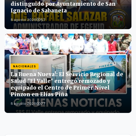
distinguido por Ayuntamiento de San
Ignacio de Sabaneta
57
8 agosto 2026
NACIONALES
La Buena Nueva!: El Servicio Regional de
Salud "El Valle" entregó remozado y
equipado el Centro de Primer Nivel
Pinzon en Elías Piña
77
8 agosto 2026