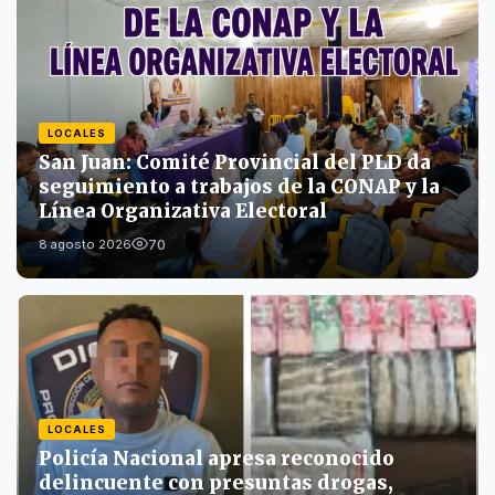
LOCALES
San Juan: Comité Provincial del PLD da
seguimiento a trabajos de la CONAP y la
Línea Organizativa Electoral
70
8 agosto 2026
LOCALES
Policía Nacional apresa reconocido
delincuente con presuntas drogas,