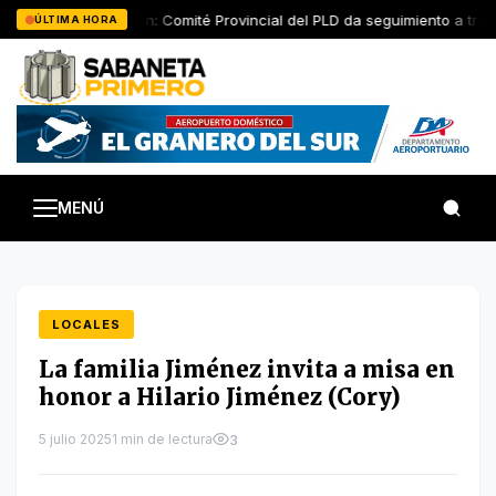
Saltar
San Juan: Comité Provincial del PLD da seguimiento a trabaj
ÚLTIMA HORA
al
contenido
MENÚ
LOCALES
La familia Jiménez invita a misa en
honor a Hilario Jiménez (Cory)
5 julio 2025
1 min de lectura
3