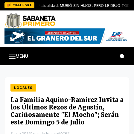
Saltar
Artículo de Actualidad: MURIÓ SIN HIJOS, PERO LE DEJÓ TODOS
ÚLTIMA HORA
al
contenido
MENÚ
LOCALES
La Familia Aquino-Ramirez Invita a
los Últimos Rezos de Agustín,
Cariñosamente "El Mocho"; Serán
este Domingo 5 de Julio
3 julio 2026
1 min de lectura
757