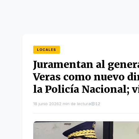
LOCALES
Juramentan al genera
Veras como nuevo dir
la Policía Nacional; v
18 junio 2026
2 min de lectura
12