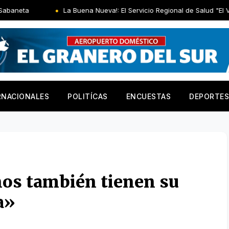
La Buena Nueva!: El Servicio Regional de Salud "El Valle" entregó remo
RNACIONALES
POLITÍCAS
ENCUESTAS
DEPORTES
os también tienen su
a»