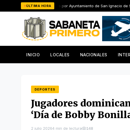
Saltar
ped distinguido por Ayuntamiento de San Ignacio de Sabaneta
ÚLTIMA HORA
al
contenido
INICIO
LOCALES
NACIONALES
INTE
DEPORTES
Jugadores dominican
‘Día de Bobby Bonill
2 julio 2026
4 min de lectura
148