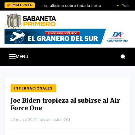
Saltar
El Señor reina, altísimo sobre toda la tierra
Policía 
ÚLTIMA HORA
al
contenido
MENÚ
INTERNACIONALES
Joe Biden tropieza al subirse al Air
Force One
20 marzo 2021
1 min de lectura
1