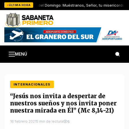
Saltar
La Palabra del Domingo: Muéstranos, Señor, tu misericordia y d
ÚLTIMA HORA
al
contenido
MENÚ
INTERNACIONALES
“Jesús nos invita a despertar de
nuestros sueños y nos invita poner
nuestra mirada en Él” (Mc 8,14-21)
16 febrero 2021
5 min de lectura
5