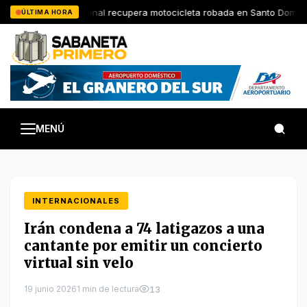
Saltar
Policia Nacional recupera motocicleta robada en Santo Domingo
ÚLTIMA HORA
al
contenido
MENÚ
INTERNACIONALES
Irán condena a 74 latigazos a una
cantante por emitir un concierto
virtual sin velo
19 junio 2026
1 min de lectura
13