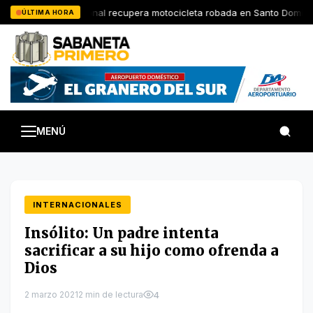
Saltar
Policia Nacional recupera motocicleta robada en Santo Domingo 
ÚLTIMA HORA
al
contenido
MENÚ
INTERNACIONALES
Insólito: Un padre intenta
sacrificar a su hijo como ofrenda a
Dios
2 marzo 2021
2 min de lectura
4