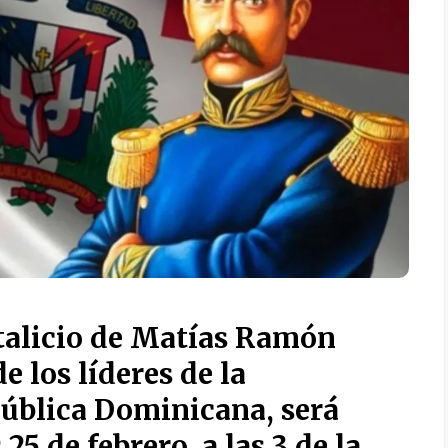
atalicio de Matías Ramón
e los líderes de la
pública Dominicana
, será
s
25 de febrero
, a las 3 de la