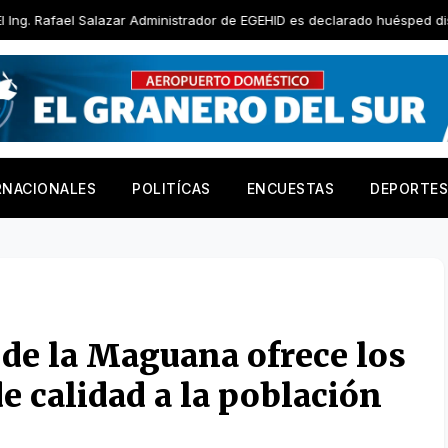
azar Administrador de EGEHID es declarado huésped distinguido por Ayu
RNACIONALES
POLITÍCAS
ENCUESTAS
DEPORTES
 de la Maguana ofrece los
e calidad a la población