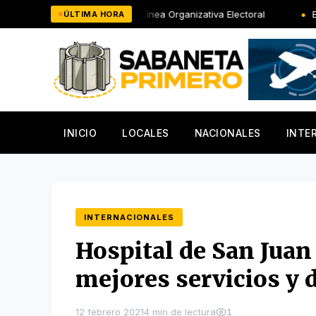
Saltar
a CONAP y la Línea Organizativa Electoral
El Ing. Rafael Sal
ÚLTIMA HORA
al
contenido
INICIO
LOCALES
NACIONALES
INTE
INTERNACIONALES
Hospital de San Juan
mejores servicios y d
12 febrero 2021
4 min de lectura
1