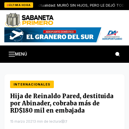
Saltar
Artículo de Actualidad: MURIÓ SIN HIJOS, PERO LE DEJÓ TODOS 
ÚLTIMA HORA
al
contenido
MENÚ
INTERNACIONALES
Hija de Reinaldo Pared, destituida
por Abinader, cobraba más de
RD$180 mil en embajada
15 marzo 2021
3 min de lectura
7