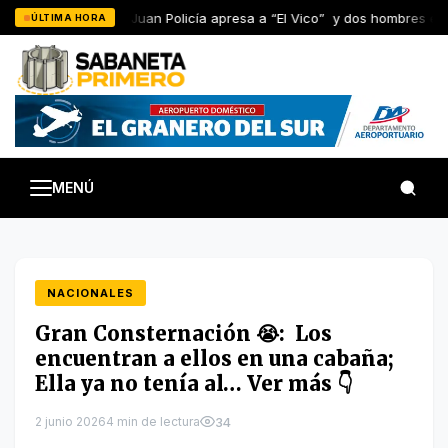
Saltar
En San Juan Policía apresa a “El Vico” y dos hombres en 
ÚLTIMA HORA
al
contenido
MENÚ
NACIONALES
Gran Consternación 😭: Los
encuentran a ellos en una cabaña;
Ella ya no tenía al… Ver más 👇
2 junio 2026
4 min de lectura
34