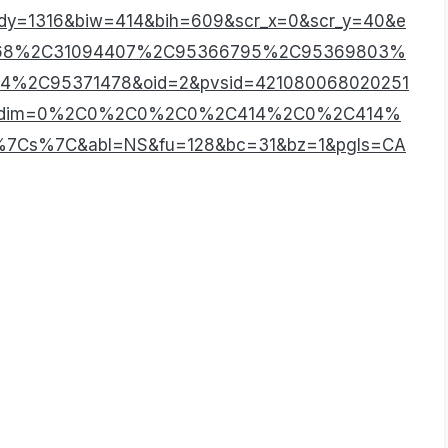
y=1316&biw=414&bih=609&scr_x=0&scr_y=40&e
368%2C31094407%2C95366795%2C95369803%
%2C95371478&oid=2&pvsid=421080068020251
&brdim=0%2C0%2C0%2C0%2C414%2C0%2C414%
7Cs%7C&abl=NS&fu=128&bc=31&bz=1&pgls=CA