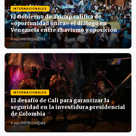
INTERNACIONALES
El Gobierno de Trump califica de
«oportunidad única» el diálogo en
Venezuela entre chavismo y oposición
74
6 agosto 2026
INTERNACIONALES
El desafío de Cali para garantizar la
seguridad en la investidura presidencial
de Colombia
84
6 agosto 2026