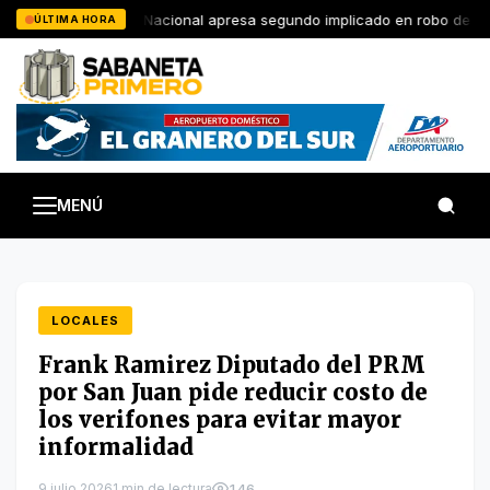
Saltar
Policía Nacional apresa segundo implicado en robo de RD$
ÚLTIMA HORA
al
contenido
MENÚ
LOCALES
Frank Ramirez Diputado del PRM
por San Juan pide reducir costo de
los verifones para evitar mayor
informalidad
9 julio 2026
1 min de lectura
146