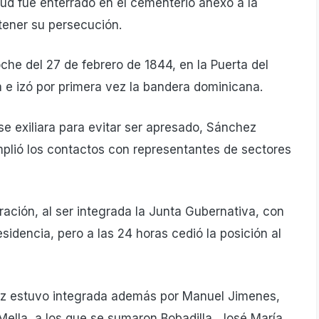
d fue enterrado en el cementerio anexo a la
etener su persecución.
che del 27 de febrero de 1844, en la Puerta del
e izó por primera vez la bandera dominicana.
e exiliara para evitar ser apresado, Sánchez
mplió los contactos con representantes de sectores
ción, al ser integrada la Junta Gubernativa, con
sidencia, pero a las 24 horas cedió la posición al
z estuvo integrada además por Manuel Jimenes,
ella, a los que se sumaron Bobadilla, José María