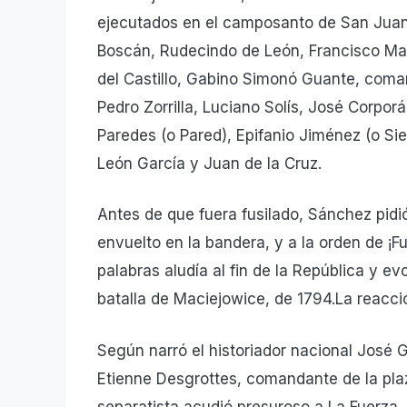
ejecutados en el camposanto de San Juan,
Boscán, Rudecindo de León, Francisco Mart
del Castillo, Gabino Simonó Guante, com
Pedro Zorrilla, Luciano Solís, José Corpor
Paredes (o Pared), Epifanio Jiménez (o Si
León García y Juan de la Cruz.
Antes de que fuera fusilado, Sánchez pidi
envuelto en la bandera, y a la orden de ¡Fue
palabras aludía al fin de la República y e
batalla de Maciejowice, de 1794.La reacc
Según narró el historiador nacional José G
Etienne Desgrottes, comandante de la pl
separatista acudió presuroso a La Fuerza,