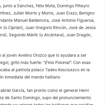
 junto a Sánchez, Félix Mota, Domingo Piñeyro
ínez, Julián Morris y Morris, Juan Erazo, Benigno
andante Manuel Baldemora, José Antonio Figueroa,
án (o Ciprián), Juan Gregorio Rincón, José de Jesús
erra), Segundo Mártir (o Alcántara), Juan Dragón,
ó al joven Avelino Orozco que lo ayudara a ser
go!, gritó más fuerte: “¡Finis Polonia!”. Con esas
vocaba al patriota polaco Tadeo Kosciuszco en la
ión inmediata del mando haitiano
abriel García, tan pronto como el general Henri
aza de Santo Domingo, supo del pronunciamiento
 donde se unieron todos los haitianos que residían