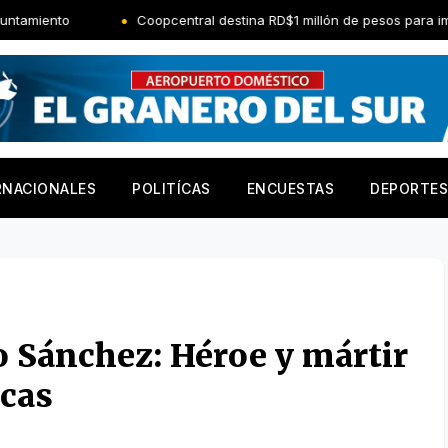
Coopcentral destina RD$1 millón de pesos para impulsar obras social
RNACIONALES
POLITÍCAS
ENCUESTAS
DEPORTES
o Sánchez: Héroe y mártir
icas