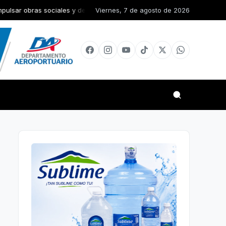
es y de infraestructura en la Diócesis de San Juan de la Maguana
Viernes, 7 de agosto de 2026