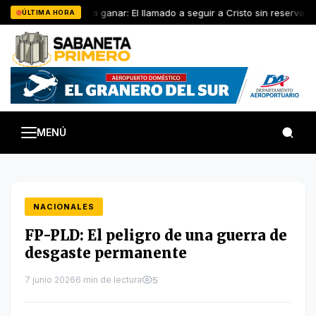
Saltar
“Perder para ganar: El llamado a seguir a Cristo sin reservas”
ÚLTIMA HORA
al
contenido
MENÚ
NACIONALES
FP-PLD: El peligro de una guerra de
desgaste permanente
7 junio 2026
6 min de lectura
5