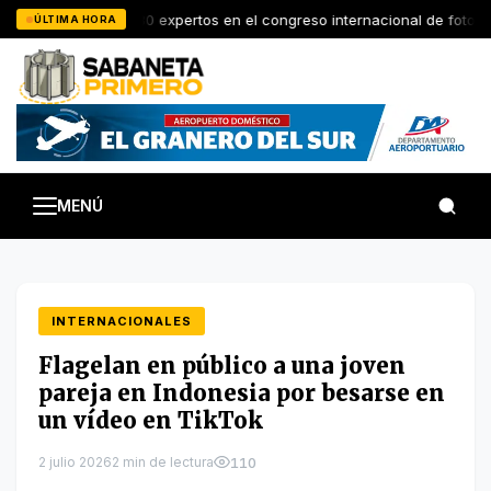
Saltar
RD reunirá a 30 expertos en el congreso internacional de foto
ÚLTIMA HORA
al
contenido
MENÚ
INTERNACIONALES
Flagelan en público a una joven
pareja en Indonesia por besarse en
un vídeo en TikTok
2 julio 2026
2 min de lectura
110