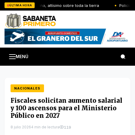
Saltar
El Señor reina, altísimo sobre toda la tierra
Policía N
ÚLTIMA HORA
al
contenido
MENÚ
NACIONALES
Fiscales solicitan aumento salarial
y 100 ascensos para el Ministerio
Público en 2027
8 julio 2026
4 min de lectura
119