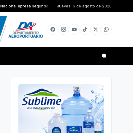
sa segundo implicado en robo de RD$15 mil y mercancías de una vivien
Jueves, 6 de agosto de 2026