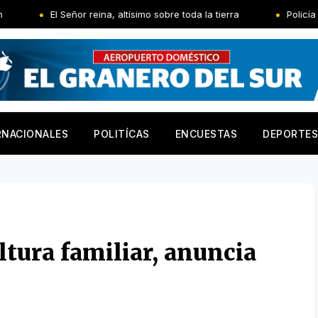
eñor reina, altísimo sobre toda la tierra
Policía Nacional apre
RNACIONALES
POLITÍCAS
ENCUESTAS
DEPORTES
tura familiar, anuncia