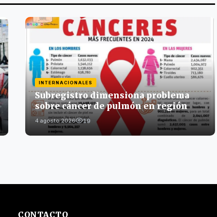
INTERNACIONALES
Subregistro dimensiona problema
sobre cáncer de pulmón en región
19
4 agosto 2026
CONTACTO