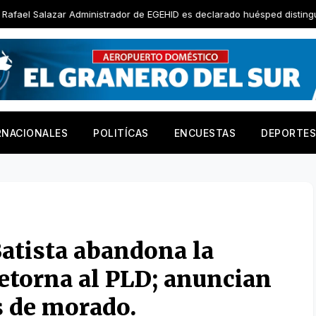
zar Administrador de EGEHID es declarado huésped distinguido por Ayu
RNACIONALES
POLITÍCAS
ENCUESTAS
DEPORTES
atista abandona la
retorna al PLD; anuncian
s de morado.