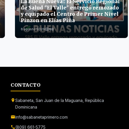
La Buena Nueva!: El Servicio Regional
de Salud "El Valle" entregó remozado
y equipado el Centro de Primer Nivel
Pinzon en Elías Piña
98
8 agosto 2026
CONTACTO
Sabaneta, San Juan de la Maguana, República
Dominicana
info@sabanetaprimero.com
(809) 661-5775