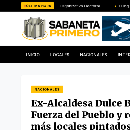
Saltar
 CONAP y la Línea Organizativa Electoral
El Ing. Rafael Sala
ÚLTIMA HORA
al
contenido
INICIO
LOCALES
NACIONALES
INTE
NACIONALES
Ex-Alcaldesa Dulce B
Fuerza del Pueblo y 
más locales pintado