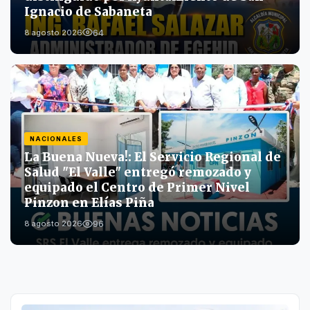
Ignacio de Sabaneta
64
8 agosto 2026
NACIONALES
La Buena Nueva!: El Servicio Regional de
Salud "El Valle" entregó remozado y
equipado el Centro de Primer Nivel
Pinzon en Elías Piña
96
8 agosto 2026