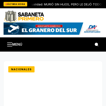
Saltar
Artículo de Actualidad: MURIÓ SIN HIJOS, PERO LE DEJÓ TODOS LO
ÚLTIMA HORA
al
contenido
MENÚ
NACIONALES