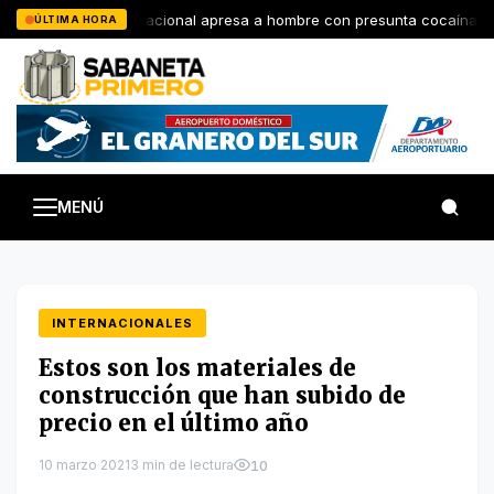
Saltar
Policía Nacional apresa a hombre con presunta cocaína y d
ÚLTIMA HORA
al
contenido
MENÚ
INTERNACIONALES
Estos son los materiales de
construcción que han subido de
precio en el último año
10 marzo 2021
3 min de lectura
10