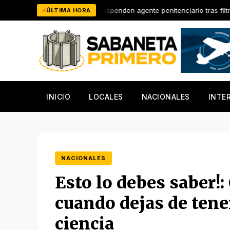
Saltar
Cruz
Suspenden agente penitenciario tras filtrarse video de r
ÚLTIMA HORA
al
contenido
INICIO
LOCALES
NACIONALES
INTE
NACIONALES
Esto lo debes saber!:
cuando dejas de tene
ciencia