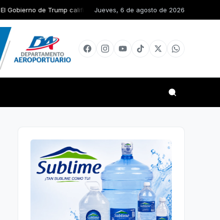
Trump califica de «oportunidad única» el diálogo en Venezuela entre 
Jueves, 6 de agosto de 2026