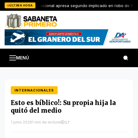
Saltar
Policía Nacional apresa segundo implicado en robo de RD$1
ÚLTIMA HORA
al
contenido
MENÚ
INTERNACIONALES
Esto es bíblico!: Su propia hija la
quitó del medio
1 junio 2026
1 min de lectura
17