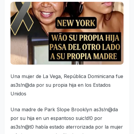
Una mujer de La Vega, República Dominicana fue
as3s!n@da por su propia hija en los Estados
Unidos
Una madre de Park Slope Brooklyn as3s!n@da
por su hija en un espantoso suic!d!0 por
as3s!n@t0 había estado aterrorizada por la mujer