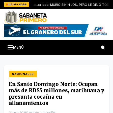
Saltar
Artículo de Actualidad: MURIÓ SIN HIJOS, PERO LE DEJÓ TODOS 
ÚLTIMA HORA
al
contenido
MENÚ
NACIONALES
En Santo Domingo Norte: Ocupan
más de RD$5 millones, marihuana y
presunta cocaína en
allanamientos
3 junio 2026
1 min de lectura
5