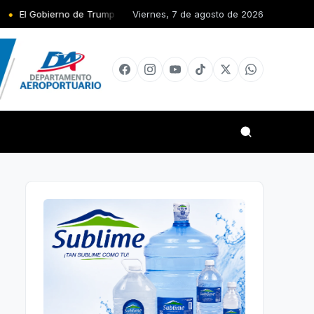
o de Trump califica de «oportunidad única» el diálogo en Venezuela e
Viernes, 7 de agosto de 2026