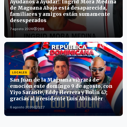
Ayúdanos a Ayudar!: Ingrid Mora Medina
de Maguana Abajo está desaparecida,
familiares y amigos están sumamente
desesperados
268
7 agosto 2026
LOCALES
San Juan de la Maguana vibrará de
emoción este domingo 9 de agosto, con
Yiyo Sarante, Eddy Herrera y Bulín 47;
gracias al presidente Luis Abinader
127
6 agosto 2026