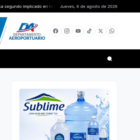
cado en robo de RD$15 mil y mercancías de una vivienda en San Juan
Jueves, 6 de agosto de 2026