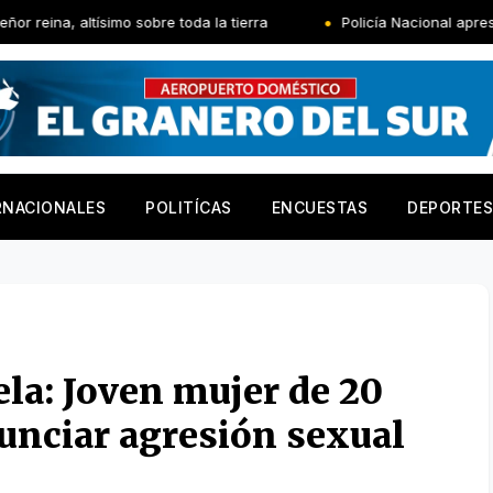
mo sobre toda la tierra
Policía Nacional apresa segundo impli
RNACIONALES
POLITÍCAS
ENCUESTAS
DEPORTES
la: Joven mujer de 20
nunciar agresión sexual