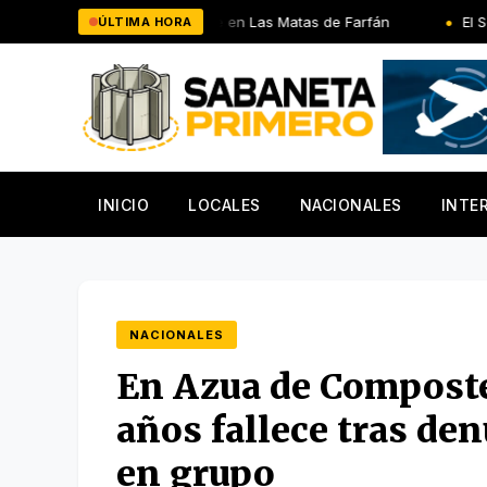
Saltar
 un adolescente en Las Matas de Farfán
El Señor reina, altísi
ÚLTIMA HORA
al
contenido
INICIO
LOCALES
NACIONALES
INTE
NACIONALES
En Azua de Composte
años fallece tras de
en grupo