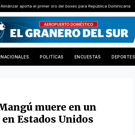
 el primer oro del boxeo para República Dominicana
Junior A
RNACIONALES
POLITÍCAS
ENCUESTAS
DEPORTES
 Mangú muere en un
o en Estados Unidos