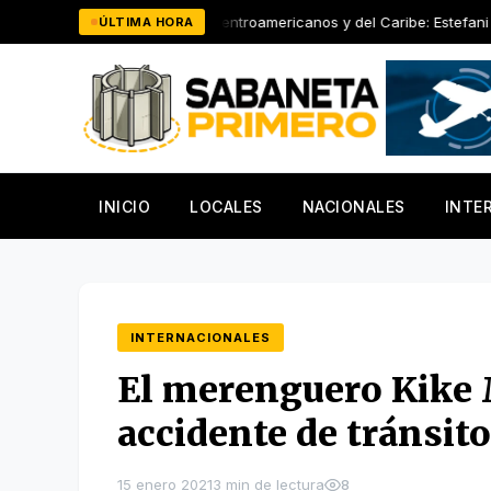
Saltar
Juegos Centroamericanos y del Caribe: Estefani Almánzar aporta
ÚLTIMA HORA
al
contenido
INICIO
LOCALES
NACIONALES
INTE
INTERNACIONALES
El merenguero Kike
accidente de tránsit
15 enero 2021
3 min de lectura
8