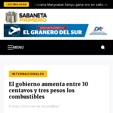
Saltar
JCC: Dominicana Marysabel Senyu gana oro en salto de altu
ÚLTIMA HORA
al
contenido
MENÚ
INTERNACIONALES
El gobierno aumenta entre 30
centavos y tres pesos los
combustibles
8 enero 2021
2 min de lectura
17