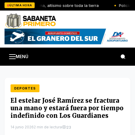
Saltar
El Señor reina, altísimo sobre toda la tierra
Policía Na
ÚLTIMA HORA
al
contenido
MENÚ
DEPORTES
El estelar José Ramírez se fractura
una mano y estará fuera por tiempo
indefinido con Los Guardianes
14 junio 2026
2 min de lectura
23