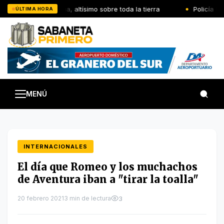
Saltar
El Señor reina, altísimo sobre toda la tierra
Policía Nac
ÚLTIMA HORA
al
contenido
MENÚ
INTERNACIONALES
El día que Romeo y los muchachos
de Aventura iban a "tirar la toalla"
20 febrero 2021
3 min de lectura
3