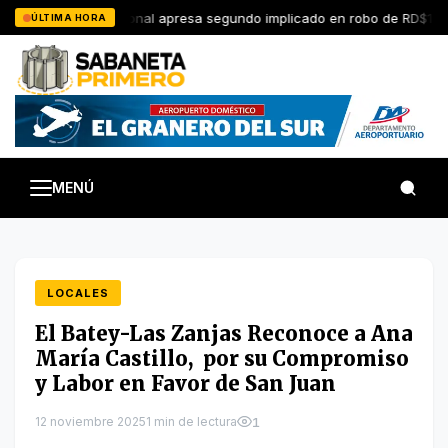
Saltar
Policía Nacional apresa segundo implicado en robo de RD$15 mi
ÚLTIMA HORA
al
contenido
MENÚ
LOCALES
El Batey-Las Zanjas Reconoce a Ana
María Castillo, por su Compromiso
y Labor en Favor de San Juan
12 noviembre 2025
1 min de lectura
1