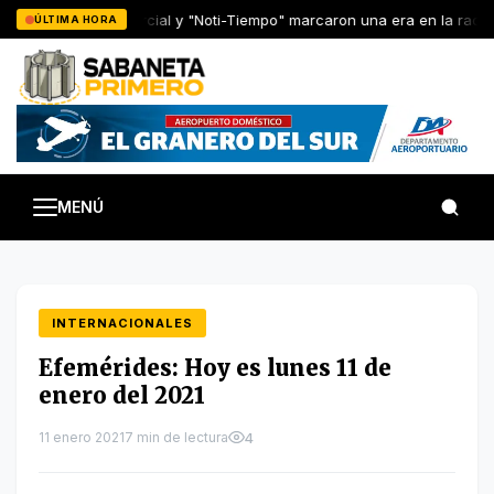
Saltar
Radio Comercial y "Noti-Tiempo" marcaron una era en la radio
ÚLTIMA HORA
al
contenido
MENÚ
INTERNACIONALES
Efemérides: Hoy es lunes 11 de
enero del 2021
11 enero 2021
7 min de lectura
4