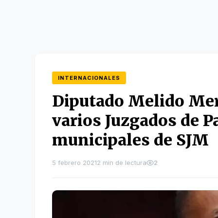
INTERNACIONALES
Diputado Melido Mer
varios Juzgados de Pa
municipales de SJM
5 febrero 2021
2 min de lectura
2