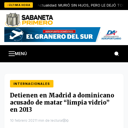
Saltar
Artículo de Actualidad: MURIÓ SIN HIJOS, PERO LE DEJÓ TODOS
ÚLTIMA HORA
al
contenido
MENÚ
INTERNACIONALES
Detienen en Madrid a dominicano
acusado de matar “limpia vidrio”
en 2013
10 febrero 2021
1 min de lectura
0