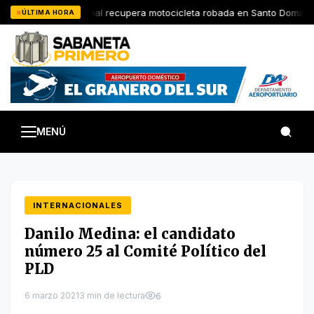
Saltar
Policia Nacional recupera motocicleta robada en Santo Domingo 
ÚLTIMA HORA
al
contenido
MENÚ
INTERNACIONALES
Danilo Medina: el candidato
número 25 al Comité Político del
PLD
6 marzo 2021
3 min de lectura
6