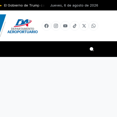
 Trump califica de «oportunidad única» el diálogo en Venezuela entre
Jueves, 6 de agosto de 2026