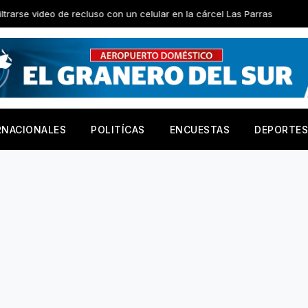
recluso con un celular en la cárcel Las Parras
El Gobierno de
RNACIONALES
POLITÍCAS
ENCUESTAS
DEPORTES