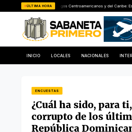
Saltar
altura
Juegos Centroamericanos y del Caribe: Estefani Almán
ÚLTIMA HORA
al
contenido
INICIO
LOCALES
NACIONALES
INTE
ENCUESTAS
¿Cuál ha sido, para t
corrupto de los últim
República Dominica