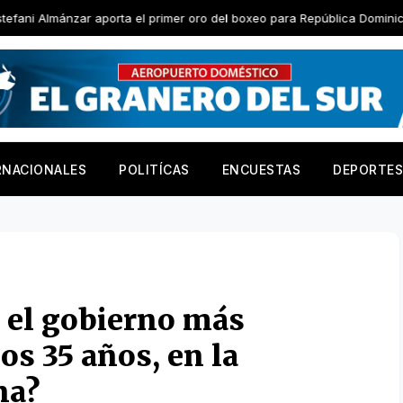
zar aporta el primer oro del boxeo para República Dominicana
RNACIONALES
POLITÍCAS
ENCUESTAS
DEPORTES
i, el gobierno más
os 35 años, en la
na?