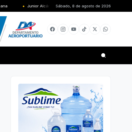
Junior Alcántara le da oro al país en los Juegos Centroamericanos
Sábado, 8 de agosto de 2026