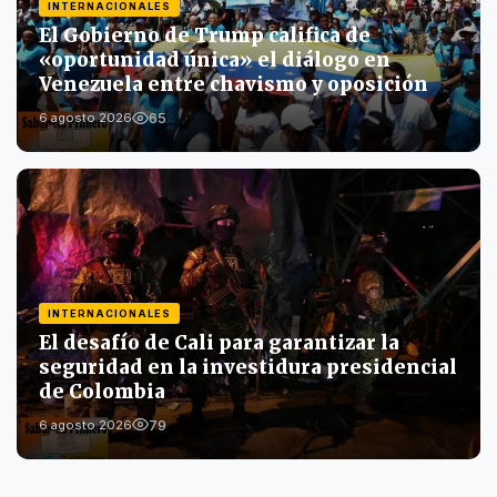
INTERNACIONALES
El Gobierno de Trump califica de
«oportunidad única» el diálogo en
Venezuela entre chavismo y oposición
65
6 agosto 2026
INTERNACIONALES
El desafío de Cali para garantizar la
seguridad en la investidura presidencial
de Colombia
79
6 agosto 2026