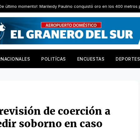
 Marileidy Paulino conquistó oro en los 400 metros planos
Ab
RNACIONALES
POLITÍCAS
ENCUESTAS
DEPORTES
 revisión de coerción a
edir soborno en caso