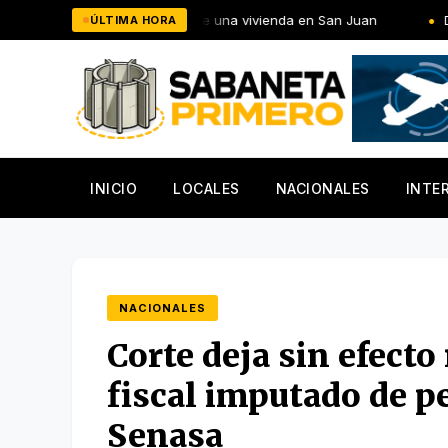
Saltar
 mercancías de una vivienda en San Juan
De último momento!:
ÚLTIMA HORA
al
contenido
INICIO
LOCALES
NACIONALES
INTE
NACIONALES
Corte deja sin efecto
fiscal imputado de p
Senasa